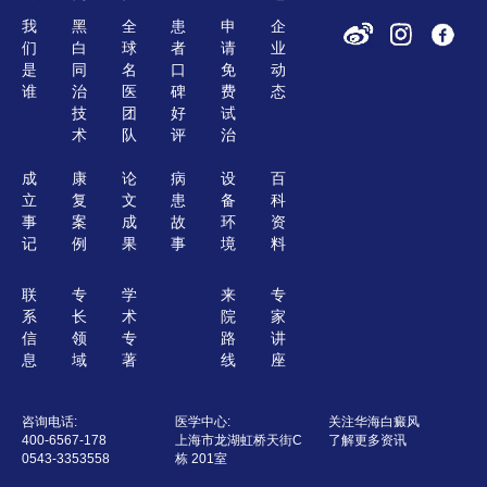
我
黑
全
患
申
企
们
白
球
者
请
业
是
同
名
口
免
动
谁
治
医
碑
费
态
技
团
好
试
术
队
评
治
成
康
论
病
设
百
立
复
文
患
备
科
事
案
成
故
环
资
记
例
果
事
境
料
联
专
学
来
专
系
长
术
院
家
信
领
专
路
讲
息
域
著
线
座
咨询电话:
医学中心:
关注华海白癜风
400-6567-178
上海市龙湖虹桥天街C
了解更多资讯
0543-3353558
栋 201室