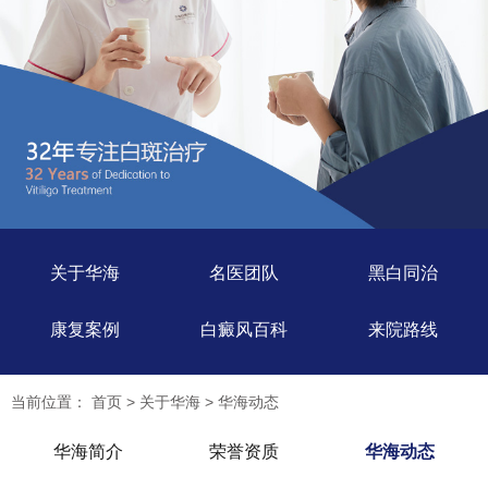
关于华海
名医团队
黑白同治
康复案例
白癜风百科
来院路线
当前位置：
首页
>
关于华海
>
华海动态
华海简介
荣誉资质
华海动态