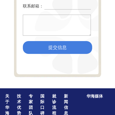
联系邮箱：
提交信息
关
技
专
国
就
新
华海媒体
于
术
家
际
诊
闻
华
优
团
口
流
信
海
势
队
碑
程
息