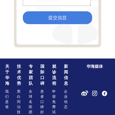
提交信息
关
技
专
国
就
新
华海媒体
于
术
家
际
诊
闻
华
优
团
口
流
信
海
势
队
碑
程
息
我
黑
全
患
申
企
们
白
球
者
请
业
是
同
名
口
免
动
谁
治
医
碑
费
态
技
团
好
试