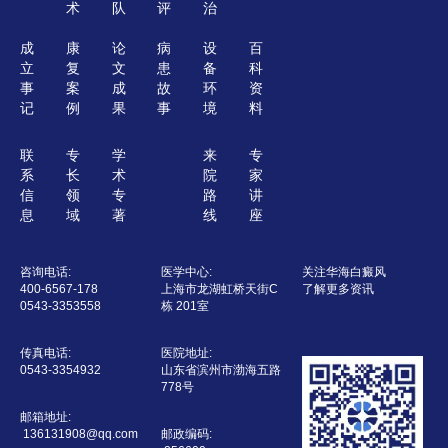
术
队
评
治
成
康
论
病
设
百
立
复
文
患
备
科
事
案
成
故
环
资
记
例
果
事
境
料
联
专
学
来
专
系
长
术
院
家
信
领
专
路
讲
息
域
著
线
座
咨询电话:
医学中心:
关注华海白癜风
400-6567-178
上海市龙湖虹桥天街C
了解更多资讯
0543-3353558
栋 201室
传真电话:
医院地址:
0543-3354932
山东省滨州市渤海五路
778号
邮箱地址:
136131908@qq.com
邮政编码: