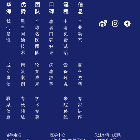
华
优
团
口
流
信
海
势
队
碑
程
息
我
黑
全
患
申
企
们
白
球
者
请
业
是
同
名
口
免
动
谁
治
医
碑
费
态
技
团
好
试
术
队
评
治
成
康
论
病
设
百
立
复
文
患
备
科
事
案
成
故
环
资
记
例
果
事
境
料
联
专
学
来
专
系
长
术
院
家
信
领
专
路
讲
息
域
著
线
座
咨询电话:
医学中心:
关注华海白癜风