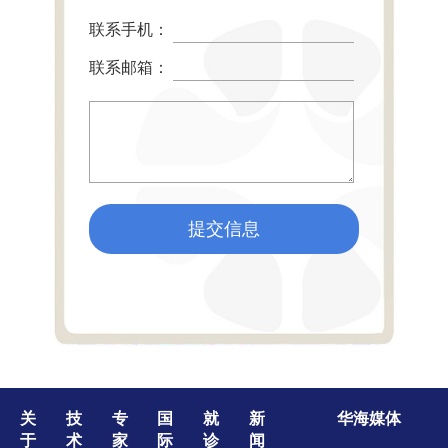
联系手机：
联系邮箱：
提交信息
关
技
专
国
就
新
华海媒体
于
术
家
际
诊
闻