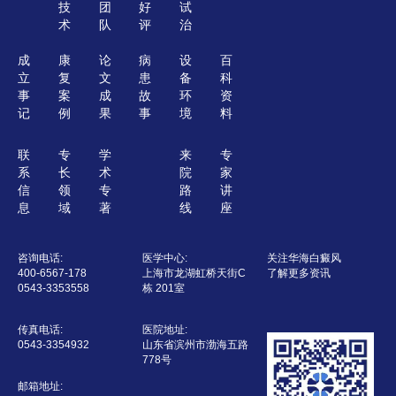
技
团
好
试
术
队
评
治
成
康
论
病
设
百
立
复
文
患
备
科
事
案
成
故
环
资
记
例
果
事
境
料
联
专
学
来
专
系
长
术
院
家
信
领
专
路
讲
息
域
著
线
座
咨询电话:
医学中心:
关注华海白癜风
400-6567-178
上海市龙湖虹桥天街C
了解更多资讯
0543-3353558
栋 201室
传真电话:
医院地址:
0543-3354932
山东省滨州市渤海五路
778号
邮箱地址: