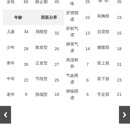
颈 部
65
45
25
35
女性
静止期
络
肝肾阴
前胸部
22
23
年龄
西医分界
虚
肝郁气
34
儿童
局限型
后背部
32
13
15
滞
脾胃气
少年
散发型
腰腹部
28
26
14
18
虚
风湿郁
青年
泛发型
双上肢
35
27
7
31
热
气血两
中年
节段型
双下肢
22
25
6
23
虚
肺燥阴
9
18
6
21
老年
肢端型
手足部
虚