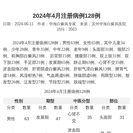
2024年4月注册病例128例
日期：2024-06-11 作者：华海白癜风专家 来源：滨州华海白癜风医院
访问：3563
2024年4月注册病例128例，男性63例、女性65
例，其中儿童34
例、少年28例、青年35例、中年22例、老年9例；头面部31例、颈部25
例、前胸部白癜风23例 、后背部15例、腰腹部15例、双上肢31例、双
下肢23例、手足部21例；发展期65例、静止期63例、心肾不交35例、
淤血阻络25例、肝肾阴虚白癜风22例、肝郁气滞白癜风13例、脾胃气
虚14例、风湿郁热7例、气血两虚6例、肺燥阴虚6例、局限型32例、散
发型26例、泛发型27例、节段型25例、肢端型18例。
2024年4月注册病例128例
性别
期型
中医分型
部位
分类
数量
分类
数量
分类
数量
分类
数量
心肾不
35
31
发展期
头面部
63
47
男性
交
淤血阻