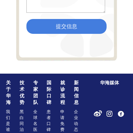
提交信息
关
技
专
国
就
新
华海媒体
于
术
家
际
诊
闻
华
优
团
口
流
信
海
势
队
碑
程
息
我
黑
全
患
申
企
们
白
球
者
请
业
是
同
名
口
免
动
谁
治
医
碑
费
态